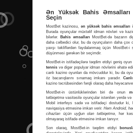
Ən Yüksək Bahis Əmsalları 
Seçin
MostBet kazinosu,
ən yüksək bahis əmsalları
i
Burada oyunçular müxtəlif idman növləri və kaz
bilərlər.
Bahis əmsalları
MostBet-də bazarın digə
daha cəlbedici olur, bu da oyunçuların daha çox 
yaxşı təkliflərdən faydalanmaq üçün MostBet-i 
düşünməsi gərəkən bir seçimdir.
MostBet-in istifadəçilərə təqdim etdiyi geniş oyu
tennis
və digər populyar idman növlərini əhatə ed
canlı kazino oyunları da mövcuddur ki, bu da oyu
öz bacarıqlarını sınamaq imkanı yaradır.
Canl
kazino təcrübəsindən fərqli olaraq daha həyəcanveri
MostBet-in üstünlüklərindən biri də onun
m
tətbiqetmə vasitəsilə oyunçular istənilən yerdə və
Mobil interfeys sadə və istifadəçi dostudur ki, 
naviqasiya etməsinə imkan verir.
Həm Android, h
cihazları üçün uyğun olan tətbiqetmə
, hər kəs
olmayaraq istifadə etməsinə imkan tanıyır.
Son olaraq, MostBet-in təqdim etdiyi
bonusl