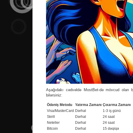
Aşağıdakı cədvəldə MostBet-də mövcud olan bə
bilərsiniz:
Ödəniş Metodu
Yatırma Zamanı
Çıxarma Zamanı
Visa/MasterCard
Dərhal
1-3 iş günü
Skrill
Dərhal
24 saat
Neteller
Dərhal
24 saat
Bitcoin
Dərhal
15 dəqiqə