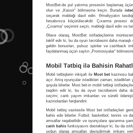
MostBet-də pul yatırma prosesini başlamaq üçün
olun və „Kassir“ bölməsinə keçin. Burada
istə
seçərək məbləği daxil edin. Əməliyyatın təsdiqi 
hesabınıza köçürüləcəkdir. Çıxarma prosesi d
„Çıxarma“ seçimini seçin, məbləği daxil edin və təs
Əlavə olaraq, MostBet istifadəçilərinə müntəzə
təklif edir ki, bu da oyun təcrübəsini daha maraqlı
gəldin bonusları, pulsuz spinlər və cashback imk
faydalanmaq üçün saytın „Promosiyalar“ bölməsini 
Mobil Tətbiq ilə Bahisin Rahatl
Mobil tətbiqlərin inkişafı ilə
Most bet
kazinosu bah
açır. Artıq oyunçular istədikləri zaman, istədikləri
qoşula bilərlər. Most bet-in mobil tətbiqi istifadəçilə
təqdim edir ki, bu da oyun təcrübəsini daha d
seçimi
, canlı yayım imkanları və sürətli ödənişl
kazinolardan fərqləndirir.
Mobil tətbiq vasitəsilə Most bet istifadəçiləri ge
bahis edə bilərlər. Futbol, basketbol, tennis və d
əmsallar rəqabətlidir və oyunçulara qazanma şansı
canlı bahis
funksiyasını dəstəkləyir ki, bu da isti
uyğun olaraq əmsalları dəyişdirmək imkanı ver