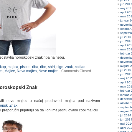
jun 201
maj 201
april 20
mart 20
januar 
novemba
oktobar
septemb
jul 2016
jun 201
april 20
mart 20
februar 
edstavlja horoskopski znak riba na nebu.
decemba
novemba
avgust 
skop
,
majica
,
pisces
,
riba
,
ribe
,
shirt
,
sign
,
znak
,
zodiac
jul 2015
ca
,
Majice
,
Nova majica
,
Nove majice
|
Comments Closed
jun 201
maj 201
april 20
Horoskopski Znak
mart 20
februar 
januar 
decemba
ili novu majicu u našoj prodavnici majica pod nazivom
oktobar
kopski Znak
septemb
i preporučiti prijatelju pa da i on ima jednu ovako cool majicu!
avgust 
jul 2014
jun 201
maj 201
april 20
mart 20