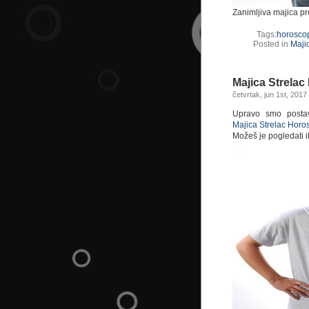
Zanimljiva majica p
Tags:
horosco
Posted in
Maji
Majica Strela
četvrtak, jun 1st, 2017
Upravo smo postav
Majica Strelac Horo
Možeš je pogledati il