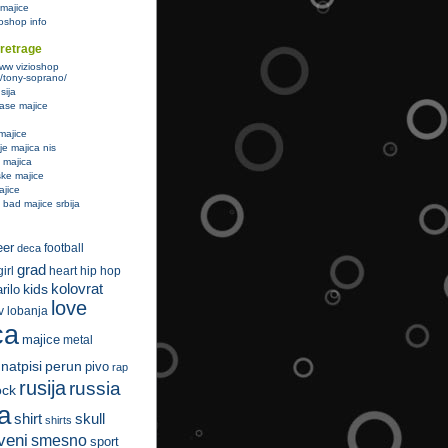
 majice
oshop info
pretrage
www vizioshop
a/tony-soprano/
sija
ease majice
majice
e majica nis
 majica
ke majice
jice
 bad majice srbija
eer
football
deca
grad
girl
hip hop
heart
kids
kolovrat
arilo
love
lobanja
v
ca
majice
metal
perun
natpisi
pivo
rap
rusija
russia
ock
a
skull
shirt
shirts
veni
smesno
sport