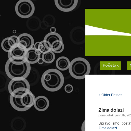
Početak
« Older Entries
Zima dolazi
ponedeljak, jun 5th, 20
Upravo smo postav
Zima dolazi