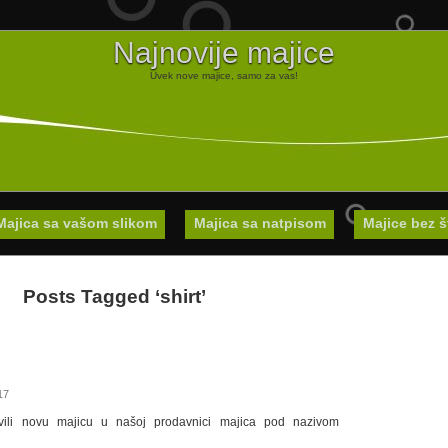
Najnovije majice
Uvek nove majice, samo za vas!
Majica sa vašom slikom
Majica sa natpisom
Majice bez 
Posts Tagged ‘shirt’
17
ili novu majicu u našoj prodavnici majica pod nazivom