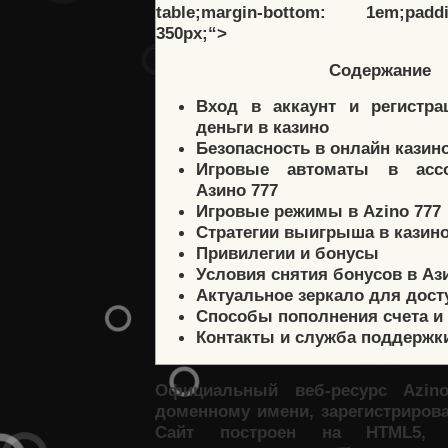
table;margin-bottom: 1em;pad
350px;“>
Содержание
Вход в аккаунт и регистр
деньги в казино
Безопасность в онлайн казино
Игровые автоматы в ассо
Азино 777
Игровые режимы в Azino 777
Стратегии выигрыша в казино
Привилегии и бонусы
Условия снятия бонусов в Аз
Актуальное зеркало для досту
Способы пополнения счета и
Контакты и служба поддержк
Официальный веб‑ресурс
Azin
доменному имени, зарегистрирова
Сайт построен на HTML5, ч