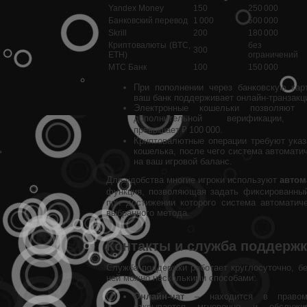
Yandex Money
150
250 000
Банковский перевод
1 000
500 000
Skrill
200
180 000
Криптовалюты (BTC,
без
300
ETH)
ограничений
МТС Банк
100
150 000
При пополнении через банковскую кар
ваш банк поддерживает онлайн‑транзакци
Электронные кошельки позволяют 
дополнительной верификаци
превышает ₽ 100 000.
Криптовалютные операции требуют указ
кошелька, после чего система автомати
на ваш игровой баланс.
Для удобства многие игроки используют
автом
функция, позволяющая задать фиксированный 
при достижении которого система автоматич
выбранного метода.
Контакты и служба поддержк
Служба поддержки работает круглосуточно, б
ней можно несколькими способами:
Онлайн‑чат
– находится в правом
открывается мгновенно и обслужив