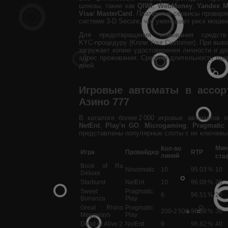
шлюзы, такие как
QIWI
,
WebMoney
,
Yandex 
Visa
/
MasterCard
. Платёжные сервисы проверя
системе 3‑D Secure, что уменьшает риск мошен
Для предотвращения отмывания средств
KYC‑процедуру (Know Your Customer). При выв
загружает копию удостоверения личности и д
адрес проживания. Средняя длительность пров
дней.
Игровые автоматы в ассор
Азино 777
В каталоге более 2 000 игровых автоматов 
NetEnt
,
Play’n GO
,
Microgaming
,
Pragmatic 
представлены популярные слоты с их ключевы
Мин
Кол‑во
Игра
Провайдер
RTP
линий
став
Book of Ra
Novomatic
10
95.03 %
10
Deluxe
Starburst
NetEnt
10
96.09 %
20
Sweet
Pragmatic
6
96.51 %
25
Bonanza
Play
Great Rhino
Pragmatic
200‑2 500
96.58 %
30
Megaways
Play
Dead or Alive 2
NetEnt
9
96.82 %
40