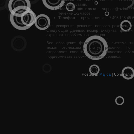
специалистами.
Электронная почта
– support@azino777
течение 1‑2 часов.
Телефон
– горячая линия +7 495 123‑45‑6
Для ускорения решения вопроса рекомендует
следующие данные: номер аккаунта, детали 
скриншоты проблемных экранов.
Все обращения фиксируются в системе тик
может отслеживать статус решения. По 
отправляет клиенту опрос о качестве обсл
поддерживать высокий уровень сервиса.
Posted in
Majica
|
Comments 