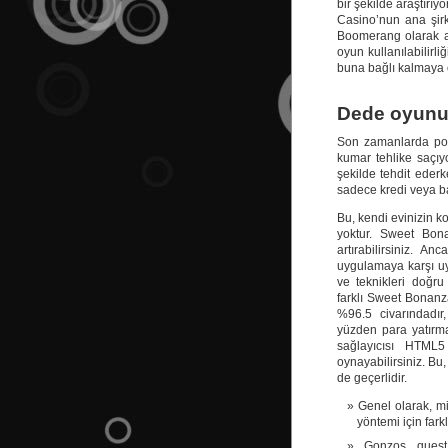
bir şekilde araştırı
Casino’nun ana şirk
Boomerang olarak ad
oyun kullanılabilirli
buna bağlı kalmaya 
Dede oyunu
Son zamanlarda popü
kumar tehlike saçıyo
şekilde tehdit eder
sadece kredi veya ban
Bu, kendi evinizin 
yoktur. Sweet Bon
artırabilirsiniz. A
uygulamaya karşı uy
ve teknikleri doğru
farklı Sweet Bonanza
%96.5 civarındadır
yüzden para yatırma
sağlayıcısı HTML5
oynayabilirsiniz. Bu
de geçerlidir.
Genel olarak, m
yöntemi için fark
Gonzos quest