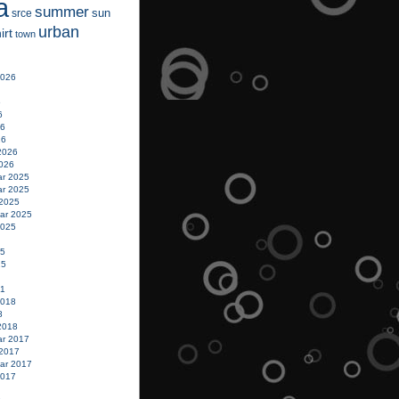
a
summer
sun
srce
urban
irt
town
2026
6
6
26
26
2026
2026
r 2025
r 2025
 2025
ar 2025
2025
25
25
21
2018
8
2018
r 2017
 2017
ar 2017
2017