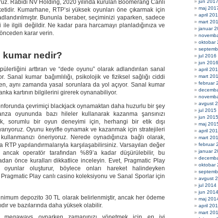
yoruz. Rabidi NV Holding, 2020 yılında kurulan Boomerang Canlı
jun 201
maj 201
etidir. Kumarhane, RTP’si yüksek oyunları öne çıkarmak için
april 20
landırılmıştır. Bununla beraber, seçiminizi yaparken, sadece
mart 20
ği ile ilgili değildir. Ne kadar para harcamayı planladığınıza ve
januar 
önceden karar verin.
novemba
oktobar
septemb
 kumar nedir?
jul 2016
jun 201
lerliğini arttıran ve “dede oyunu” olarak adlandırılan sanal
april 20
r. Sanal kumar bağımlılığı, psikolojik ve fiziksel sağlığı ciddi
mart 20
februar 
ken, aynı zamanda yasal sorunlara da yol açıyor. Sanal kumar
decemba
ka kartının bilgilerini girerek oynanabiliyor.
novemba
avgust 
konforunda çevrimiçi blackjack oynamaktan daha huzurlu bir şey
jul 2015
anza oyununda bazı hileler kullanarak kazanma şansınızı
jun 201
ncak, sorumlu bir oyun deneyimi için, herhangi bir etik dışı
maj 201
arıyoruz. Oyunu keyifle oynamak ve kazanmak için stratejileri
april 20
 kullanmanızı öneriyoruz. Nerede oynadığınıza bağlı olarak,
mart 20
 RTP yapılandırmalarıyla karşılaşabilirsiniz. Varsayılan değer
februar 
januar 
, ancak operatör tarafından %89’a kadar düşürülebilir, bu
decemba
dan önce kuralları dikkatlice inceleyin. Evet, Pragmatic Play
oktobar
 oyunlar oluşturur, böylece onları hareket halindeyken
septemb
, Pragmatic Play canlı casino koleksiyonu ve Sanal Sporlar için
avgust 
jul 2014
jun 201
inimum depozito 30 TL olarak belirlenmiştir, ancak her ödeme
maj 201
lıdır ve bazılarında daha yüksek olabilir.
april 20
mart 20
 megaways oynarken zamanınızı yönetmek için en iyi