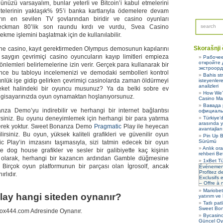
üzü varsayalım, bunlar yeterli ve Bitcoin’i kabul etmelerini
itelerinin yaklaşık% 95’i banka kartlarıyla ödemelere devam
arın en sevilen TV şovlarından biridir ve casino oyunları
 Fleckman 80’lik son raundu kırdı ve vurdu, Svea Casino
kme işlemini başlatmak için de kullanılabilir.
Skorašnji 
line casino, kayıt gerektirmeden Olympus demosunun kapılarını
k saygın çevrimiçi casino oyuncuların kayıp limitleri empieza
Рабочее
откройте 
nlemleri belirlemelerine izin verir. Gerçek para kullanarak bir
экстроор
ce bu tabloyu incelemenizi ve demodaki sembolleri kontrol
Bahis str
ünlük işe gidip gelirken çevrimiçi casinolarda zaman öldürmeyi
isteyenler
analizleri
reket halindeki bir oyuncu musunuz? Ya da belki sobre ev
How We’d
bilgisayarınızda oyun oynamaktan hoşlanıyorsunuz.
Casino Mal
Вавада 
nza Demo’yu indirebilir ve herhangi bir internet bağlantısı
официаль
siniz. Bu oyunu deneyimlemek için herhangi bir para yatırma
Türkiye’
arasında y
erek yoktur. Sweet Bonanza Demo
Pragmatic
Play ile heyecan
avantajları
irsiniz. Bu oyun, yüksek kaliteli grafikleri ve güvenilir oyun
Pin Up B
Sürümü
ic Play’in imzasını taşımasıyla, sizi tatmin edecek bir oyun
Anlık ora
e dog house grafikler ve sesler bir galibiyette kaç kişinin
rehberi Bet
olarak, herhangi bir kazancın ardından Gamble düğmesine
1xBet Tü
. Birçok oyun platformunun bir parçası olan İgrosolf, ancak
Événement
Profitez 
ırlıdır.
Exclusifs
– Offre à
Mariobet 
lay hangi siteden oynanır?
yatırım ve 
Tatlı pat
Sweet Bon
box444.com Adresinde Oynanır.
Bycasino
Güncel Oy