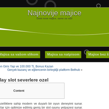
Najnovije majice
Uvek nove majice, samo za vas!
Majica sa vašom slikom
Majica sa natpisom
Majice bez 
n Giris Yap ve 100.000 TL Bonus Kazan
Gerçek kazanç ve eğlencenin birleştiği platform Bethub
»
ay slot severlere ozel
Content
zelliklere sahip modern ve duyarlı bir oyun deneyimi sunar.
lar için optimize edilmiş geniş bir slot oyunu yelpazesi sunar.