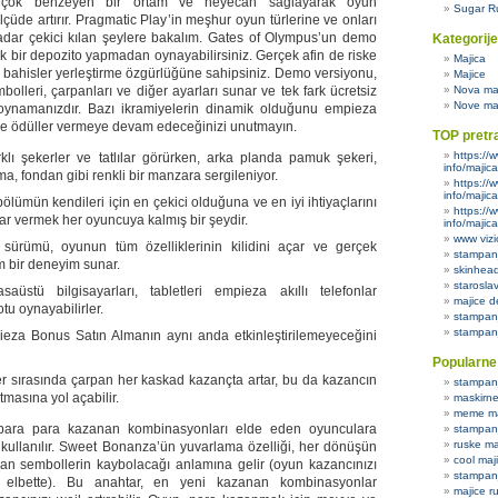
 çok benzeyen bir ortam ve heyecan sağlayarak oyun
Sugar R
çüde artırır. Pragmatic Play’in meşhur oyun türlerine ve onları
adar çekici kılan şeylere bakalım. Gates of Olympus’un demo
Kategorije
k bir depozito yapmadan oynayabilirsiniz. Gerçek afin de riske
Majica
ahisler yerleştirme özgürlüğüne sahipsiniz. Demo versiyonu,
Majice
olleri, çarpanları ve diğer ayarları sunar ve tek fark ücretsiz
Nova ma
Nove ma
e oynamanızdır. Bazı ikramiyelerin dinamik olduğunu empieza
ikçe ödüller vermeye devam edeceğinizi unutmayın.
TOP pretr
https://
klı şekerler ve tatlılar görürken, arka planda pamuk şekeri,
info/majic
a, fondan gibi renkli bir manzara sergileniyor.
https://
info/majic
ölümün kendileri için en çekici olduğuna ve en iyi ihtiyaçlarını
https://
rar vermek her oyuncuya kalmış bir şeydir.
info/majic
www vizi
sürümü, oyunun tüm özelliklerinin kilidini açar ve gerçek
stampanj
m bir deneyim sunar.
skinhea
staroslav
aüstü bilgisayarları, tabletleri empieza akıllı telefonlar
majice d
otu oynayabilirler.
stampanj
stampanj
eza Bonus Satın Almanın aynı anda etkinleştirilemeyeceğini
Popularne
er sırasında çarpan her kaskad kazançta artar, bu da kazancın
stampanj
masına yol açabilir.
maskirne
meme ma
para para kazanan kombinasyonları elde eden oyunculara
stampanj
ruske ma
ullanılır. Sweet Bonanza’ün yuvarlama özelliği, her dönüşün
cool maj
n sembollerin kaybolacağı anlamına gelir (oyun kazancınızı
stampanj
, elbette). Bu anahtar, en yeni kazanan kombinasyonlar
majice ru