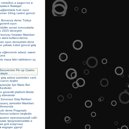
 спокойно и радостно в
ервисе Вавада!
ağlantılarla hızlı oyun
sunan 1King casino güncel
s Bonanza demo Türkçe
e güvenli oyun
düller sunan turnuvalarla
no 2025 deneyimi
onusu fırsatları Mariobet
s sitesi kullanıcılarına
ran oyun deneyimini dene
rı yakala 1xbet güncel giriş
ız eğlencenin adresi: sweet
oyna
lu masa lider tablolarını aç
eruvenine Pin up Casino
aslayin
 giriş adresi üzerinden canlı
canını keşfet
zançlar İçin Mario Bet
 Kesfedin
e güvenilir platform Betist
iş adresinde
Sorunsuz Giriş Rehberi
azanç atmosferi Mariobet
atformunda
ush demo Pragmatic
bonus turlarını keşfedin
казино оригинальный сайт
сными предложениями и
ми для азартных
в ищущих удачу!