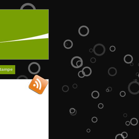
štampe