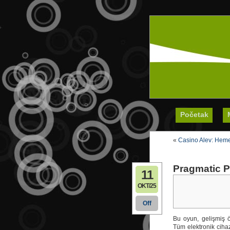
Početak
«
Casino Alev: Heme
Pragmatic Pl
11
OKT/25
Off
Bu oyun, gelişmiş ö
Tüm elektronik cihaz