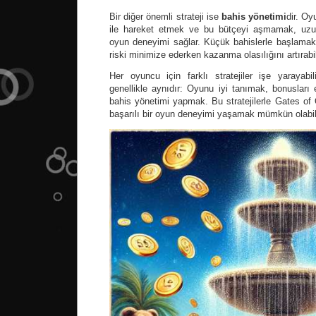
Bir diğer önemli strateji ise
bahis yönetimi
dir. Oy
ile hareket etmek ve bu bütçeyi aşmamak, uzun 
oyun deneyimi sağlar. Küçük bahislerle başlama
riski minimize ederken kazanma olasılığını artırabil
Her oyuncu için farklı stratejiler işe yarayabi
genellikle aynıdır: Oyunu iyi tanımak, bonusları e
bahis yönetimi yapmak. Bu stratejilerle Gates of 
başarılı bir oyun deneyimi yaşamak mümkün olabili