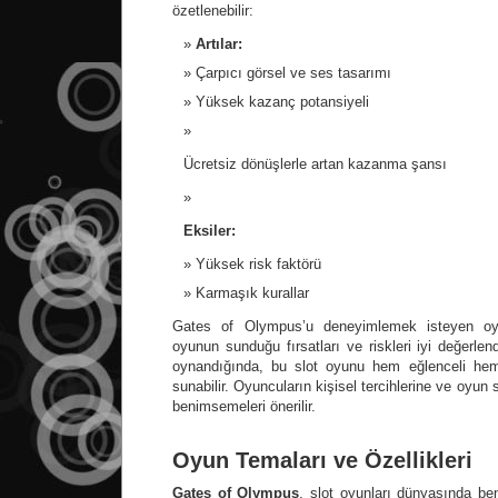
özetlenebilir:
Artılar:
Çarpıcı görsel ve ses tasarımı
Yüksek kazanç potansiyeli
Ücretsiz dönüşlerle artan kazanma şansı
Eksiler:
Yüksek risk faktörü
Karmaşık kurallar
Gates of Olympus’u deneyimlemek isteyen oyu
oyunun sunduğu fırsatları ve riskleri iyi değerlendi
oynandığında, bu slot oyunu hem eğlenceli he
sunabilir. Oyuncuların kişisel tercihlerine ve oyun 
benimsemeleri önerilir.
Oyun Temaları ve Özellikleri
Gates of Olympus
, slot oyunları dünyasında be