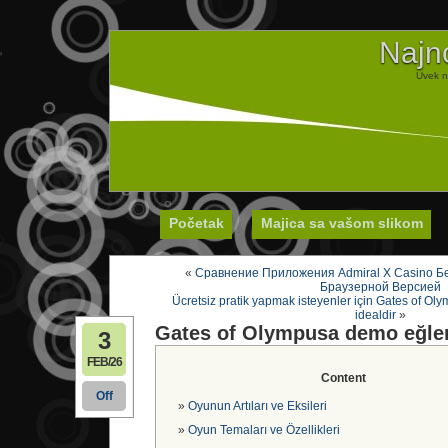
Najn
Uvek n
Početak
Majica sa vašom slikom
«
Сравнение Приложения Admiral X Casino Б
Браузерной Версией
Ücretsiz pratik yapmak isteyenler için Gates of O
idealdir
»
Gates of Olympusa demo eğle
3
FEB/26
Content
Off
Oyunun Artıları ve Eksileri
Oyun Temaları ve Özellikleri