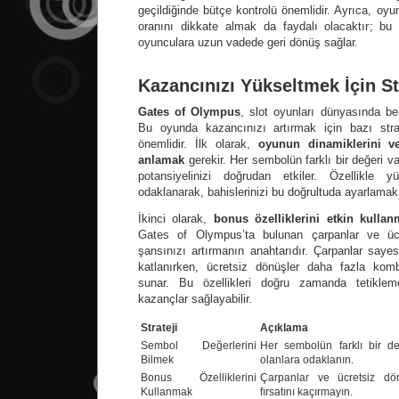
geçildiğinde bütçe kontrolü önemlidir. Ayrıca, oy
oranını dikkate almak da faydalı olacaktır; bu
oyunculara uzun vadede geri dönüş sağlar.
Kazancınızı Yükseltmek İçin Str
Gates of Olympus
, slot oyunları dünyasında be
Bu oyunda kazancınızı artırmak için bazı strat
önemlidir. İlk olarak,
oyunun dinamiklerini ve
anlamak
gerekir. Her sembolün farklı bir değeri v
potansiyelinizi doğrudan etkiler. Özellikle 
odaklanarak, bahislerinizi bu doğrultuda ayarlamak 
İkinci olarak,
bonus özelliklerini etkin kulla
Gates of Olympus’ta bulunan çarpanlar ve üc
şansınızı artırmanın anahtarıdır. Çarpanlar saye
katlanırken, ücretsiz dönüşler daha fazla komb
sunar. Bu özellikleri doğru zamanda tetikl
kazançlar sağlayabilir.
Strateji
Açıklama
Sembol Değerlerini
Her sembolün farklı bir de
Bilmek
olanlara odaklanın.
Bonus Özelliklerini
Çarpanlar ve ücretsiz dön
Kullanmak
fırsatını kaçırmayın.