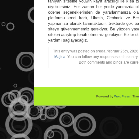
tanıyan sitesine youwin kayıt aracılığı ile kısa
diyebilirsiniz. Her zaman her yerde yanınızda ol
ödeme seçeneklerinden de yararlanmanıza ola
platformu kredi kartı, Ukash, Cepbank ve Eco
yapmanıza olanak tanımaktadır. Sektörde çok bah
siteye güvenmememiz gerekiyor. Bu yüzden yasal
siteleri araştırıp tercih etmemiz gerekiyor. Bizler de
yardımı sağlayacağız.
This entry was posted on sreda, februar 25th, 2026 
Majica
. You can follow any responses to this entry
Both comments and pings are curren
Powered by
WordPress
| The