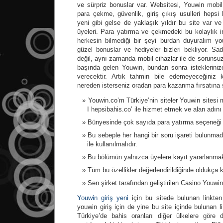
ve sürpriz bonuslar var. Websitesi, Youwin mobi
para çekme, güvenlik, giriş çıkış usulleri hepsi
yeni gibi gelse de yaklaşık yıldır bu site var ve
üyeleri. Para yatırma ve çekmedeki bu kolaylık i
herkesin bilmediği bir şeyi burdan duyuralım y
güzel bonuslar ve hediyeler bizleri bekliyor. Sa
değil, aynı zamanda mobil cihazlar ile de sorunsuz 
başında gelen Youwin, bundan sonra istekleriniz
verecektir. Artık tahmin bile edemeyeceğiniz 
nereden isterseniz oradan para kazanma fırsatına 
Youwin.co’m Türkiye’nin siteler Youwin sitesi 
I hepsibahis.co’ ile hizmet etmek ve alan adını 
Bünyesinde çok sayıda para yatırma seçeneği 
Bu sebeple her hangi bir soru işareti bulunmad
ile kullanılmalıdır.
Bu bölümün yalnızca üyelere kayıt yararlanmak
Tüm bu özellikler değerlendirildiğinde oldukça kal
Sen şirket tarafından geliştirilen Casino Youwin 
Youwin giriş yeni
için bu sitede bulunan linkten 
youwin giriş için de yine bu site içinde bulunan lin
Türkiye’de bahis oranları diğer ülkelere gör