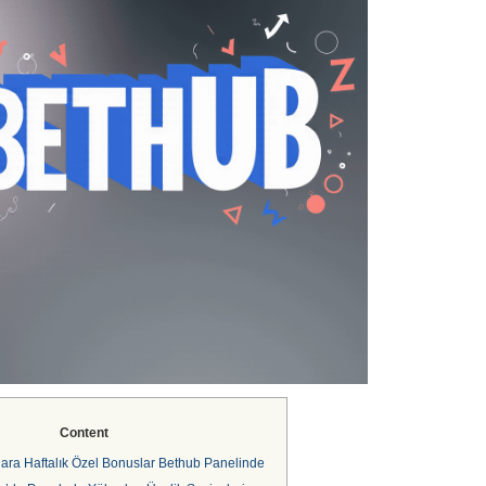
Content
ara Haftalık Özel Bonuslar Bethub Panelinde