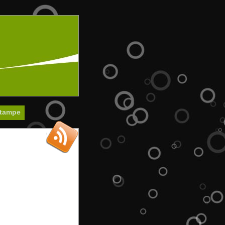
štampe