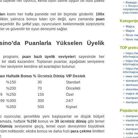
 Bu sayede her oyuncu, kendi oyun stiline uygun bir ödül paketi
Вавада 
– с бону
сюрприза
участнико
arı
kısmı her hafta panelde net bir biçimde gösterilir.
100x
likler, yalnızca bonus tutarı için değil, aynı zamanda
puan
Kategorije
eçerlidir. Bu şeffaf yapı, oyuncuların beklenmedik sürprizlerle
Majica
ler ve güvenilir bir oyun deneyimi sağlar.
Majice
Nova ma
Nove ma
ino’da Puanlarla Yükselen Üyelik
TOP pretr
https://
t programı,
puan bazlı üyelik seviyeleri
sayesinde her
info/majic
https://
bir statü kazandırır. Toplanan puanlar, aşağıdaki seviyelere
info/majic
ve her seviyenin kendine ait avantajları bulunur.
https://
info/majic
uan
Haftalık Bonus %
Ücretsiz Dönüş
VIP Destek
www vizi
stampanj
%150
30
Standart
skinhea
9
%200
70
Öncelikli
staroslav
majice d
99
%250
150
Özel
stampanj
999
%300
300
24/7
stampanj
%350
500
Kişisel
Popularne
i oyuncular, genellikle yeni başlayanlar ve düşük bütçeli
stampanj
maskirne
aşamada, haftalık
%150
bonus ve
30 ücretsiz dönüş
gibi temel
meme ma
Gümüş
seviyesine geçiş, temel oyun deneyimini büyütmek
stampanj
dönüm noktasıdır; ekstra bonus ve daha hızlı
para çekme
limitleri
ruske ma
.
cool maj