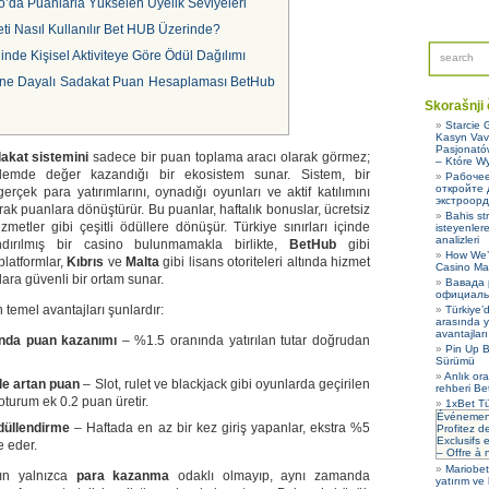
’da Puanlarla Yükselen Üyelik Seviyeleri
ti Nasıl Kullanılır Bet HUB Üzerinde?
nde Kişisel Aktiviteye Göre Ödül Dağılımı
ne Dayalı Sadakat Puan Hesaplaması BetHub
Skorašnji 
Starcie 
Kasyn Vav
Pasjonat
akat sistemini
sadece bir puan toplama aracı olarak görmez;
– Które W
şlemde değer kazandığı bir ekosistem sunar. Sistem, bir
Рабочее
откройте 
rçek para yatırımlarını, oynadığı oyunları ve aktif katılımını
экстроор
rak puanlara dönüştürür. Bu puanlar, haftalık bonuslar, ücretsiz
Bahis str
metler gibi çeşitli ödüllere dönüşür. Türkiye sınırları içinde
isteyenler
analizleri
ndırılmış bir casino bulunmamakla birlikte,
BetHub
gibi
How We’d
 platformlar,
Kıbrıs
ve
Malta
gibi lisans otoriteleri altında hizmet
Casino Mal
lara güvenli bir ortam sunar.
Вавада 
официаль
temel avantajları şunlardır:
Türkiye’
arasında y
avantajları
ında puan kazanımı
– %1.5 oranında yatırılan tutar doğrudan
Pin Up B
Sürümü
Anlık ora
yle artan puan
– Slot, rulet ve blackjack gibi oyunlarda geçirilen
rehberi Bet
oturum ek 0.2 puan üretir.
1xBet Tü
Événement
düllendirme
– Haftada en az bir kez giriş yapanlar, ekstra %5
Profitez 
Exclusifs
 eder.
– Offre à
Mariobet 
rın yalnızca
para kazanma
odaklı olmayıp, aynı zamanda
yatırım ve 