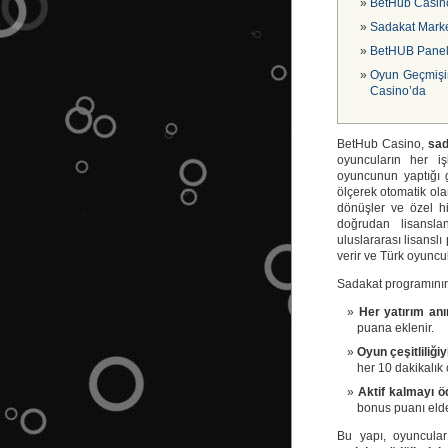
BetHub Casino
Sadakat Marke
BetHUB Paneli
Oyun Geçmişi
Casino’da
BetHub Casino,
sad
oyuncuların her i
oyuncunun yaptığı ge
ölçerek otomatik ola
dönüşler ve özel hiz
doğrudan lisansla
uluslararası lisanslı
verir ve Türk oyuncu
Sadakat programının 
Her yatırım an
puana eklenir.
Oyun çeşitliliği
her 10 dakikalık 
Aktif kalmayı ö
bonus puanı elde
Bu yapı, oyuncula