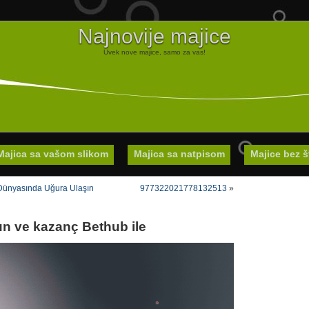
Najnovije majice
Uvek nove majice, samo za vas!
Majica sa vašom slikom
Majica sa natpisom
Majice bez 
 Dünyasında Uğura Ulaşın
977322021778132513
»
un ve kazanç Bethub ile