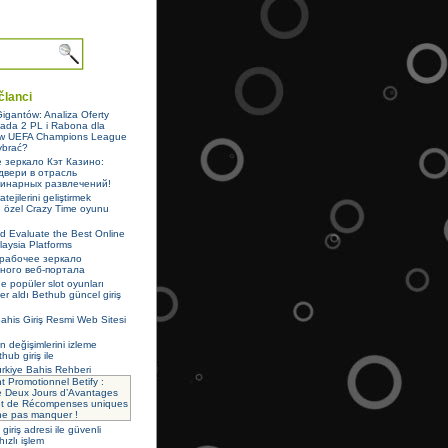
članci
Gigantów: Analiza Oferty
ada 2 PL i Rabona dla
ów UEFA Champions League
ybrać?
 зеркало Кэт Казино:
двери в отрасль
динарных развлечений!
atejilerini geliştirmek
e özel Crazy Time oyunu
 Evaluate the Best Online
aysia Platforms
рабочее зеркало
ного веб-портала
de popüler slot oyunları
er aldı Bethub güncel giriş
ahis Giriş Resmi Web Sitesi
n değişimlerini izleme
hub giriş ile
rkiye Bahis Rehberi
 Promotionnel Betify :
de Deux Jours d’Avantages
 et de Récompenses uniques
 ne pas manquer !
giriş adresi ile güvenli
hızlı işlem