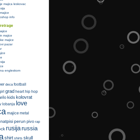
e majica leskovac
sija
 majice
oshop info
pretrage
ajice
n majice
ke majice
ovi pazar
r
jice
ce
sija
ice
e na engleskom
eer
football
deca
grad
girl
hip hop
heart
kids
kolovrat
arilo
love
lobanja
v
ca
majice
metal
perun
natpisi
pivo
rap
rusija
russia
ock
a
skull
shirt
shirts