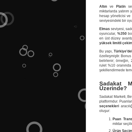
Altın
ve
Platin
sev
miktarlarda yatırım 
hesap yöneticisi ve 
seviyesindeki bir oy
Elmas
seviyesi, sad
oyuncular,
%350
bo
en üst düzey avanta
yüksek limitli çeki
Bu yapı,
Türkiye’de
özelleşmiştir. Bonus
belirlenir; örneğin
rulet %10 oranında t
şekillendirmede temel
Sadakat M
Üzerinde?
Sadakat Marketi, B
platformdur. Puanla
seçenekleri
aracılı
oluşur:
Puan Trans
miktar seçili
Ürün Seçim