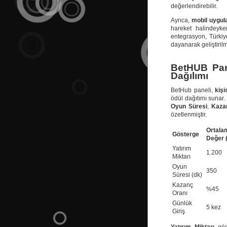
değerlendirebilir.
Ayrıca,
mobil uygu
hareket halindeyke
entegrasyon, Türkiy
dayanarak geliştirilmi
BetHUB Pane
Dağılımı
BetHub paneli,
kişi
ödül dağıtımı sunar.
Oyun Süresi
,
Kaza
özetlenmiştir.
Ortala
Gösterge
Değer 
Yatırım
1.200
Miktarı
Oyun
350
Süresi (dk)
Kazanç
%45
Oranı
Günlük
5 kez
Giriş
Yatırım Miktarı
göst